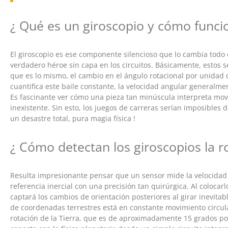
¿ Qué es un giroscopio y cómo funci
El giroscopio es ese componente silencioso que lo cambia todo e
verdadero héroe sin capa en los circuitos. Básicamente, estos s
que es lo mismo, el cambio en el ángulo rotacional por unidad
cuantifica este baile constante, la velocidad angular generalm
Es fascinante ver cómo una pieza tan minúscula interpreta mov
inexistente. Sin esto, los juegos de carreras serían imposibles 
un desastre total, pura magia física !
¿ Cómo detectan los giroscopios la ro
Resulta impresionante pensar que un sensor mide la velocidad 
referencia inercial con una precisión tan quirúrgica. Al colocarl
captará los cambios de orientación posteriores al girar inevita
de coordenadas terrestres está en constante movimiento circula
rotación de la Tierra, que es de aproximadamente 15 grados po