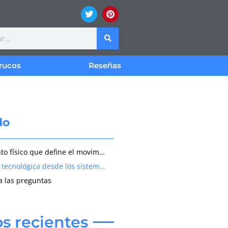
rucos
Reseñas
do
El fundamento físico que define el movimiento de los cuerpos en rotación
La evolución tecnológica desde los sistemas mecánicos hasta los sensores MEMS
a las preguntas
os recientes