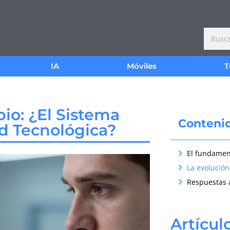
IA
Móviles
T
io: ¿El Sistema
Conteni
ad Tecnológica?
Respuestas 
Artícul