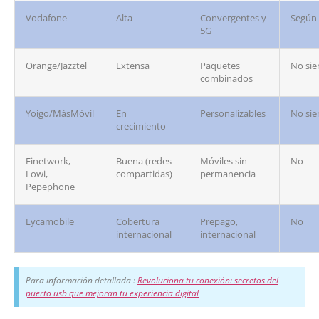
Vodafone
Alta
Convergentes y
Según
5G
Orange/Jazztel
Extensa
Paquetes
No si
combinados
Yoigo/MásMóvil
En
Personalizables
No si
crecimiento
Finetwork,
Buena (redes
Móviles sin
No
Lowi,
compartidas)
permanencia
Pepephone
Lycamobile
Cobertura
Prepago,
No
internacional
internacional
Para información detallada :
Revoluciona tu conexión: secretos del
puerto usb que mejoran tu experiencia digital