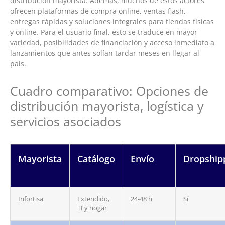
distribución mayorista. Además, muchos de estos actores
ofrecen plataformas de compra online, ventas flash,
entregas rápidas y soluciones integrales para tiendas físicas
y online. Para el usuario final, esto se traduce en mayor
variedad, posibilidades de financiación y acceso inmediato a
lanzamientos que antes solían tardar meses en llegar al
país.
Cuadro comparativo: Opciones de
distribución mayorista, logística y
servicios asociados
Mayorista
Catálogo
Envío
Dropship
Infortisa
Extendido,
24-48 h
Sí
TI y hogar