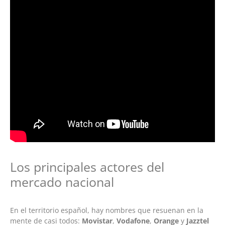
Los principales actores del
mercado nacional
En el territorio español, hay nombres que resuenan en la
mente de casi todos:
Movistar
,
Vodafone
,
Orange
y
Jazztel