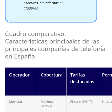
necesitas, sin adornos ni
ataduras.
Cuadro comparativo:
Características principales de las
principales compañías de telefonía
en España
Operador
Cobertura
Tarifas
Per
destacadas
Movistar
Máxima
Fibra, móvil, TV
No si
nacional