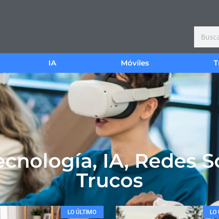
IA
Móviles
T
cnología, IA, Redes S
Trucos
LO ÚLTIMO
LO