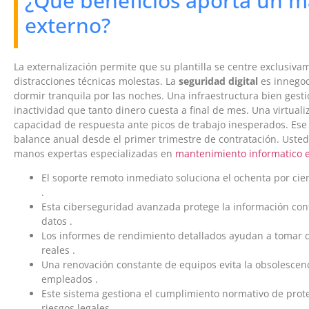
¿Qué beneficios aporta un 
externo?
La externalización permite que su plantilla se centre exclusiva
distracciones técnicas molestas. La
seguridad digital
es innego
dormir tranquila por las noches. Una infraestructura bien ges
inactividad que tanto dinero cuesta a final de mes. Una virtuali
capacidad de respuesta ante picos de trabajo inesperados. Ese 
balance anual desde el primer trimestre de contratación. Usted 
manos expertas especializadas en
mantenimiento informatico e
El soporte remoto inmediato soluciona el ochenta por cie
.
Esta ciberseguridad avanzada protege la información conf
datos .
Los informes de rendimiento detallados ayudan a tomar 
reales .
Una renovación constante de equipos evita la obsolescenc
empleados .
Este sistema gestiona el cumplimiento normativo de prot
riesgos legales .