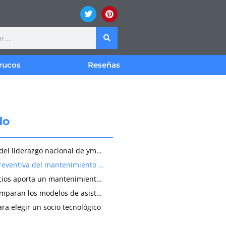
rucos
Reseñas
do
Los motivos del liderazgo nacional de ymant
La gestión preventiva del mantenimiento técnico
¿Qué beneficios aporta un mantenimiento externo?
¿Cómo se comparan los modelos de asistencia?
ara elegir un socio tecnológico