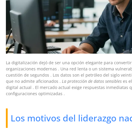
La digitalización dejó de ser una opción elegante para convertir
organizaciones modernas . Una red lenta o un sistema vulnerabl
cuestión de segundos . Los datos son el petróleo del siglo veint
que no admite aficionados .
La protección de datos sensibles
es el
digital actual . El mercado actual exige respuestas inmediatas 
configuraciones optimizadas .
Los motivos del liderazgo na