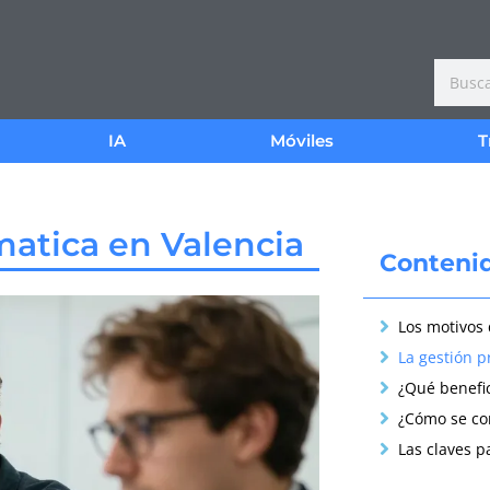
IA
Móviles
T
atica en Valencia
Conteni
Las claves p