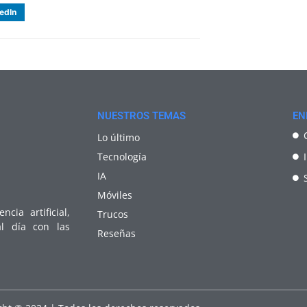
edIn
NUESTROS TEMAS
EN
Lo último
Tecnología
IA
Móviles
cia artificial,
Trucos
al día con las
Reseñas