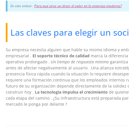
En este enlace :
Para que sirve un dron: el valor en la empresa moderna?
Las claves para elegir un soc
Su empresa necesita alguien que hable su mismo idioma y entie
empresarial .
El soporte técnico de calidad
marca la diferencia 
operativo prolongado .
Un tiempo de respuesta mínimo
garantiza 
antes de afectar negativamente al usuario . Una alianza estrat
presencia física rápida cuando la situación lo requiere deses
requiere una formación continua que los empleados internos ra
futuro de su organización depende directamente de la solidez d
construir hoy .
La tecnología impulsa el crecimiento
de quienes
cada etapa del camino . ¿Su infraestructura está preparada para
mercado le ponga por delante ?