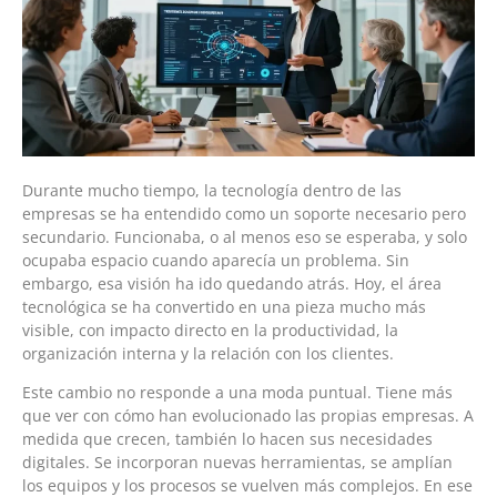
Durante mucho tiempo, la tecnología dentro de las
empresas se ha entendido como un soporte necesario pero
secundario. Funcionaba, o al menos eso se esperaba, y solo
ocupaba espacio cuando aparecía un problema. Sin
embargo, esa visión ha ido quedando atrás. Hoy, el área
tecnológica se ha convertido en una pieza mucho más
visible, con impacto directo en la productividad, la
organización interna y la relación con los clientes.
Este cambio no responde a una moda puntual. Tiene más
que ver con cómo han evolucionado las propias empresas. A
medida que crecen, también lo hacen sus necesidades
digitales. Se incorporan nuevas herramientas, se amplían
los equipos y los procesos se vuelven más complejos. En ese