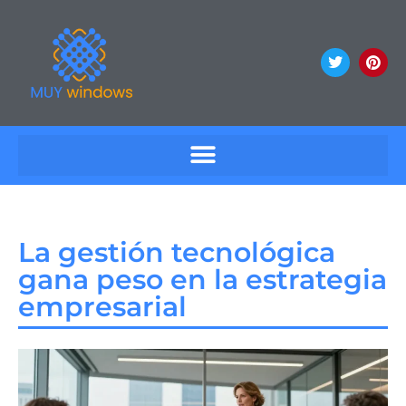
La gestión tecnológica
gana peso en la estrategia
empresarial