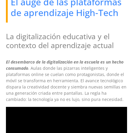
El auge de las plataformas
de aprendizaje High-Tech
La digitalización educativa y el
contexto del aprendizaje actual
El desembarco de la digitalización en la escuela es un hecho
consumado
. Aulas donde las pizarras inteligentes y
plataformas online se cuelan como protagonistas, donde el
móvil se transforma en herramienta. El avance tecnológico
dispara la creatividad docente y siembra nuevas semillas en
una generación criada entre pantallas. La regla ha
cambiado: la tecnología ya no es lujo, sino pura necesidad.