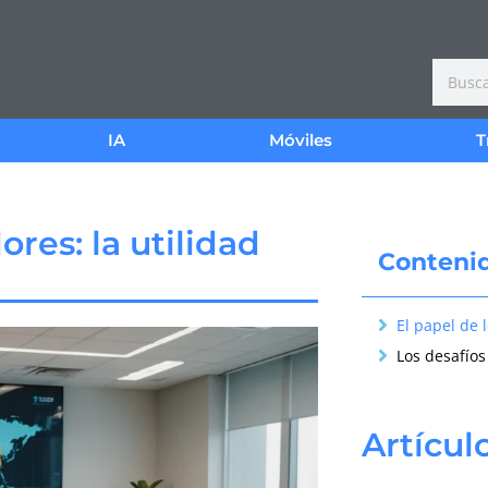
IA
Móviles
T
res: la utilidad
Conteni
Artícul