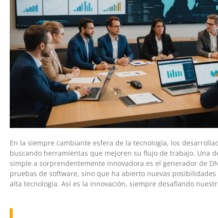
En la siempre cambiante esfera de la tecnología, los desarroll
buscando herramientas que mejoren su flujo de trabajo. Una d
simple a sorprendentemente innovadora es el generador de DNEst
pruebas de software, sino que ha abierto nuevas posibilidades 
alta tecnología. Así es la innovación, siempre desafiando nuestr