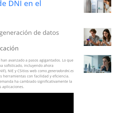
de DNI en el
 generación de datos
icación
os han avanzado a pasos agigantados. Lo que
 sofisticado, incluyendo ahora
NIF), NIE y CSitios web como
generadordni.es
s herramientas con facilidad y eficiencia.
 demanda ha cambiado significativamente la
s aplicaciones.