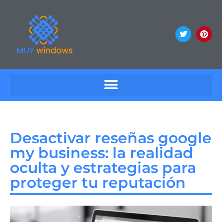
Desactivar reseñas google
my business: la realidad
oculta y estrategias para
proteger tu reputación