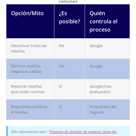
comunes
Opción/Mito
¿Es
Quién
posible?
controla el
proceso
Desactivar todas las
No
Google
reseñas
Eliminar reseñas
No
Google
negativas válidas
Reportar reseñas
Sí
Google (tras
que violan normas
evaluación)
Respuestas públicas
Sí
Propietario del
a reseñas
negocio
Más información aquí :
Procesos de decisión de compra: cómo las