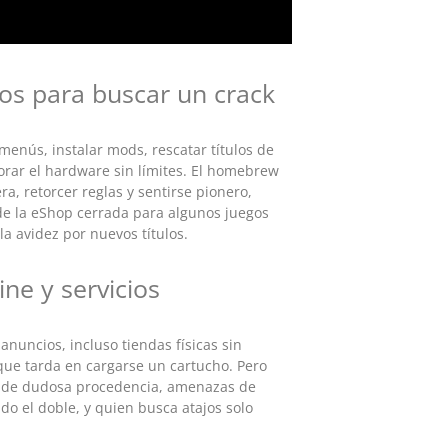
ios para buscar un crack
 menús, instalar mods, rescatar títulos de
lorar el hardware sin límites. El homebrew
ra, retorcer reglas y sentirse pionero,
 de la eShop cerrada para algunos juegos
la avidez por nuevos títulos.
ine y servicios
nuncios, incluso tiendas físicas sin
que tarda en cargarse un cartucho. Pero
s de dudosa procedencia, amenazas de
 el doble, y quien busca atajos solo