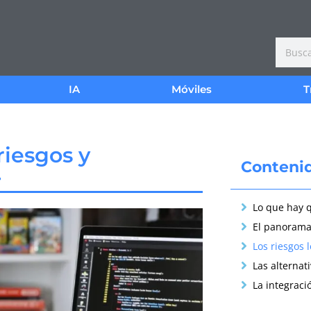
IA
Móviles
T
riesgos y
Conteni
4