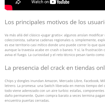
Los principales motivos de los usuar
Va más allá del clásico «jugar gratis»: algunos ansían modificar
coleccionista, saltarse cadenas regionales o, simplemente, exp
es ese territorio casi mítico donde uno puede correr lo que quie
aunque la travesía acabe en crash o baneo. Y sí, la frustración
aviva el fuego. La curiosidad y el reto técnico pesan tanto como 
La presencia del crack en tiendas onl
Chips y dongles inundan Amazon, Mercado Libre, Facebook, Mila
letrero. La promesa: una Switch liberada en menos tiempo del 
todo viene aderezado con un aire turbio: estafas, componente
daño permanente. Quien compra barato a veces termina pagando
encuentra puertas cerradas.