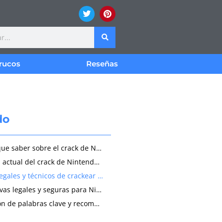
rucos
Reseñas
do
Lo que hay que saber sobre el crack de Nintendo Switch en 2024
El panorama actual del crack de Nintendo Switch en 2024
Los riesgos legales y técnicos de crackear una Nintendo Switch
Las alternativas legales y seguras para Nintendo Switch en 2024
La integración de palabras clave y recomendaciones de búsqueda