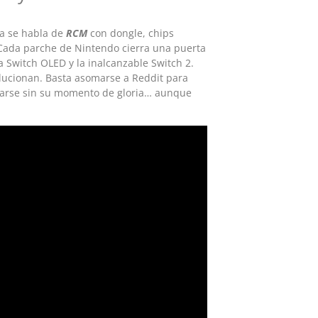
ra se habla de
RCM
con dongle, chips
. Cada parche de Nintendo cierra una puerta
a Switch OLED y la inalcanzable Switch 2.
lucionan. Basta asomarse a Reddit para
edarse sin su momento de gloria… aunque