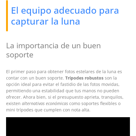
El equipo adecuado para
capturar la luna
La importancia de un buen
soporte
El primer paso para obtener fotos estelares de la luna es
contar con un buen soporte.
Trípodes robustos
son la
opción ideal para evitar el fastidio de las fotos movidas,
permitiendo una estabilidad que tus manos no pueden
ofrecer. Ahora bien, si el presupuesto aprieta, tranquilos,
existen
alternativas económicas
como soportes flexibles o
mini trípodes que cumplen con nota alta.