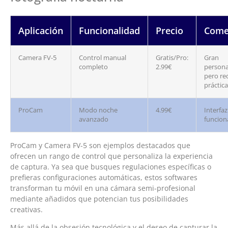
Aplicación
Funcionalidad
Precio
Come
Camera FV-5
Control manual
Gratis/Pro:
Gran
completo
2.99€
persona
pero re
práctica
ProCam
Modo noche
4.99€
Interfaz
avanzado
funcion
ProCam y Camera FV-5 son ejemplos destacados que
ofrecen un rango de control que personaliza la experiencia
de captura. Ya sea que busques regulaciones específicas o
prefieras configuraciones automáticas, estos softwares
transforman tu móvil en una cámara semi-profesional
mediante añadidos que potencian tus posibilidades
creativas.
Más allá de la obsesión tecnológica y el deseo de capturar la