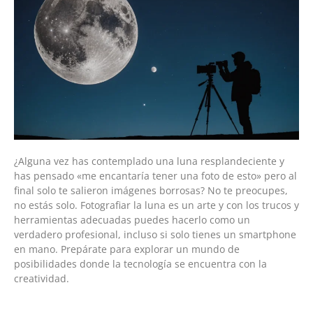
¿Alguna vez has contemplado una luna resplandeciente y
has pensado «me encantaría tener una foto de esto» pero al
final solo te salieron imágenes borrosas? No te preocupes,
no estás solo. Fotografiar la luna es un arte y con los trucos y
herramientas adecuadas puedes hacerlo como un
verdadero profesional, incluso si solo tienes un smartphone
en mano. Prepárate para explorar un mundo de
posibilidades donde la tecnología se encuentra con la
creatividad.