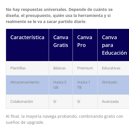
No hay respuestas universales. Depende de cuánto se
diseña, el presupuesto, quién usa la herramienta y si
realmente se le va a sacar partido diario
.
Característica
Canva
Canva
Canva
Gratis
Pro
para
Educación
Plantillas
Básicas
Premium
Educativas
Almacenamiento
Hasta 5
Hasta 1
Ilimitado
GB
TB
Colaboración
Sí
Sí
Avanzada
Al final, la mayoría navega probando, combinando gratis con
sueños de upgrade.