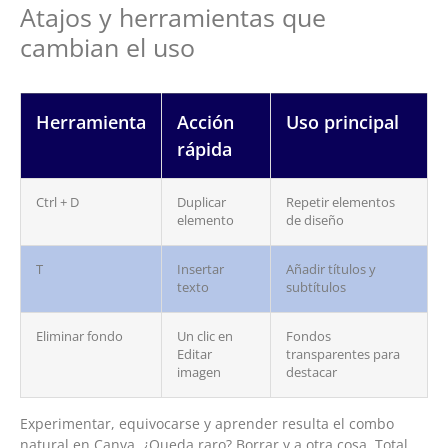
Atajos y herramientas que
cambian el uso
Herramienta
Acción
Uso principal
rápida
Ctrl + D
Duplicar
Repetir elementos
elemento
de diseño
T
Insertar
Añadir títulos y
texto
subtítulos
Eliminar fondo
Un clic en
Fondos
Editar
transparentes para
imagen
destacar
Experimentar, equivocarse y aprender resulta el combo
natural en Canva. ¿Queda raro? Borrar y a otra cosa. Total,