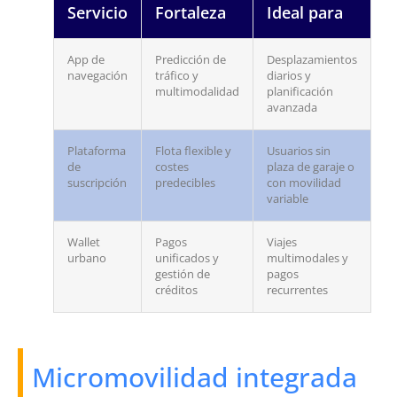
Servicio
Fortaleza
Ideal para
App de
Predicción de
Desplazamientos
navegación
tráfico y
diarios y
multimodalidad
planificación
avanzada
Plataforma
Flota flexible y
Usuarios sin
de
costes
plaza de garaje o
suscripción
predecibles
con movilidad
variable
Wallet
Pagos
Viajes
urbano
unificados y
multimodales y
gestión de
pagos
créditos
recurrentes
Micromovilidad integrada